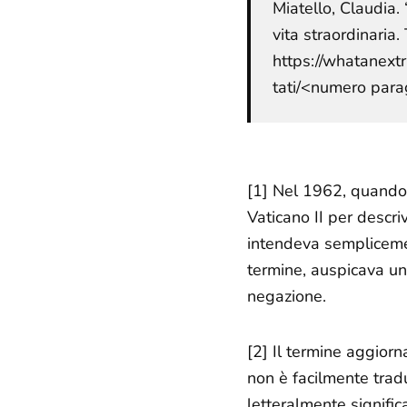
Miatello, Claudia.
vita straordinaria
https://whatanext
tati/<numero para
[1] Nel 1962, quando
Vaticano II per descri
intendeva semplicemen
termine, auspicava un
negazione.
[2] Il termine
aggiorn
non è facilmente trad
letteralmente signific