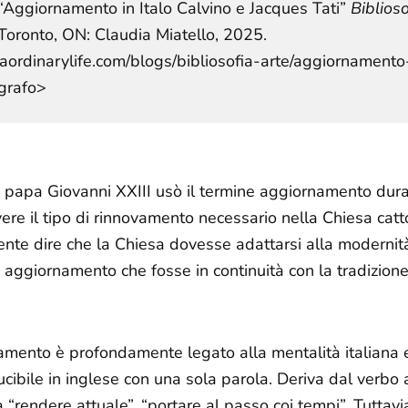
 “Aggiornamento in Italo Calvino e Jacques Tati”
Biblioso
. Toronto, ON: Claudia Miatello, 2025.
raordinarylife.com/blogs/bibliosofia-arte/aggiornamento
grafo>
 papa Giovanni XXIII usò il termine
aggiornamento
duran
vere il tipo di rinnovamento necessario nella Chiesa cat
te dire che la Chiesa dovesse adattarsi alla modernità
 aggiornamento che fosse in continuità con la tradizion
amento
è profondamente legato alla mentalità italiana e
ucibile in inglese con una sola parola. Deriva dal verbo
a “rendere attuale”, “portare al passo coi tempi”. Tuttavi