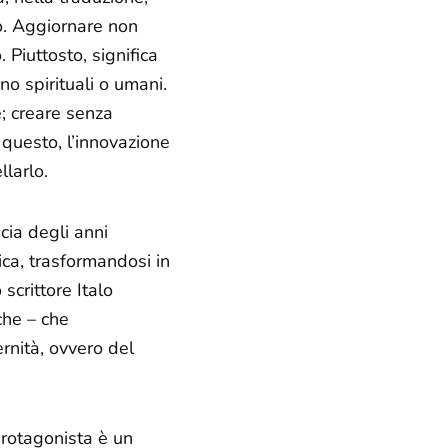
o.
Aggiornare
non
 Piuttosto, significa
no spirituali o umani.
e; creare senza
r questo, l’innovazione
larlo.
cia degli anni
ca, trasformandosi in
scrittore Italo
che – che
rnità, ovvero del
 protagonista è un