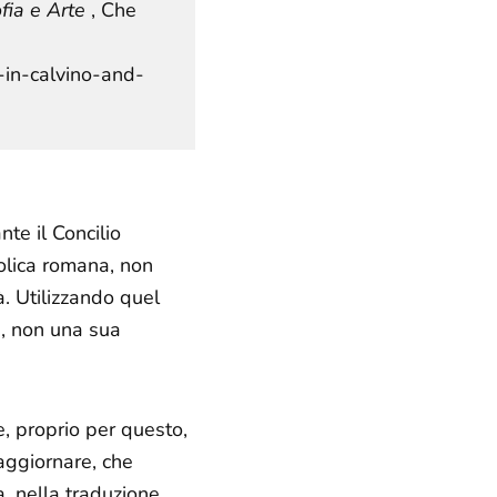
fia e Arte
, Che
-in-calvino-and-
te il Concilio
tolica romana, non
. Utilizzando quel
e, non una sua
, proprio per questo,
aggiornare
, che
a, nella traduzione,